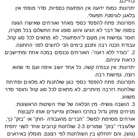
בחייכם.
יתרונות: כמות ידועה אין הפתעות כספיות, סדר מופתי אין
בלאגן לוגיסטי/ תפעולי.
חסרונות: פתח להפסד כספי מאחר ואורחים שאישרו הגעה
בסופו של דבר לא הגיעו והזוג סופג את התשלום בכל מקרה,
חוסר גמישות אין מקום ל"הפתעות", לא מתאים לכל סוג קהל,
עבודת הכנה רבה ותכנון בימים הכי לחוצים לפני החתונה.
2. "כעדר ללא רועה"- האורחים נכנסים במכה אחת ומתיישבים
כראות עיניהם.
יתרונות: אין עבודה קשה, כל אחד יושב איפה ועם מי שהוא
רוצה, גמישות רבה.
חסרונות: פתח להפסד כספי כגון שולחנות לא מלאים ופתיחת
שולחנות רזרבה מיותרים, לא מתאים לכל סוג קהל וחוסר סדר
משווע.
3. הושבה גושית- מין הכלאה של שתי השיטות הראשונות.
מניחים פתק גדול במרכז השולחן ומייעדים אותו לקבוצת
אורחים מסוימת למשל: "חברים מהעבודה -חתן" או "בזק" כך,
שלעובדי "בזק" שמורים 2-3 שולחנות קרובים אחד לשני יחסית
(גוש), והם יתחלקו בין השולחנות לפי רצונם. מומלץ באירועים