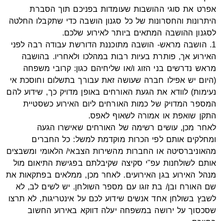
אפרט את סוגי ההושבות שעומדות בפניכם תוך הסברת
היתרונות והחסרונות של כל סגנון הושבה כדי שתקבלו החלטה
לסגנון ההושבה המתאים ביותר לאירוע שלכם.
1. הושבה מראש- הושבה מתוכננת הדורשת עבודה רבה לפני
האירוע אך, פותרת בעיות רבות במהלכו ולאחריו. בהושבה
מראש נדרשים בני הזוג ו/או שליחיהם כגון: קרובי משפחה
(היום יש אפילו חברה שעושה זאת עבורך בתשלום וחוסכת אי
נעימות) לוודא את הגעת האורחים באופן מדויק כך, שידוע להם
המספר המדויק של כמות האורחים ליום האירוע כשסטיית
התקן שואפת או אמורה לשאוף לאפס.
לאחר מכן, עושים רשימה של האורחים שאישרו הגעה
ומחלקים אותם לפי הכרות מוקדמת למשל: כל החברים
מהאוניברסיטה או החברות מהשירות הצבאי/ הלאומי ומשבצים
אותם לשולחנות עפ"י סקיצה שקיבלתם בפגישת התיאום מול
מנהל האירוע בגן האירועים. לאחר מכן, ממלאים בפתקאות את
שם האורח ובן/ בת זוגו עם מספר השולחן. יש לשים לב, לא
לשבץ בשולחן אחד אנשים שידוע לכם על אינטריגות, לא תרצו
שסכסוך על ירושה במשפחה יעלה דווקא באירוע החשוב