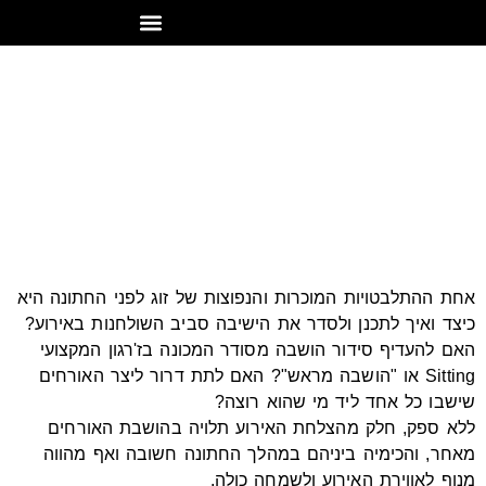
דף הבית
»
מאמרים
»
איפה אני יושב?
איפה אני יושב?
אחת ההתלבטויות המוכרות והנפוצות של זוג לפני החתונה היא
כיצד ואיך לתכנן ולסדר את הישיבה סביב השולחנות באירוע?
האם להעדיף סידור הושבה מסודר המכונה בז'רגון המקצועי
Sitting או "הושבה מראש"? האם לתת דרור ליצר האורחים
שישבו כל אחד ליד מי שהוא רוצה?
ללא ספק, חלק מהצלחת האירוע תלויה בהושבת האורחים
מאחר, והכימיה ביניהם במהלך החתונה חשובה ואף מהווה
מנוף לאווירת האירוע ולשמחה כולה.