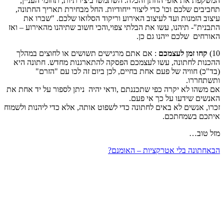
המשקפת את אופי החתן והכלה. השתמשו ביצירתיות, תחומי העניין,
תחביבים שלכם וכו' כדי ליצור ייחודיות. החל מבחירת תאריך החתונה,
עיצוב הזמנות ועד לעיצוב האירוע וריקוד הסלואו שלכם. "שברו את
התבנית"- תיהנו, עשו את הבלתי צפוי,והכי חשוב שתיהנו מהאירוע – ואז
האורחים שלכם ייהנו גם כן.
10)
קחו זמן לעצמכם
: אם אתם מרגישים תשושים או לחוצים במהלך
ההכנות לחתונה, עשו לעצמכם הפסקה להתארגנות מחדש. חתונה היא
(בד"כ) חוויה של פעם אחת בחיים, לכן ביום זה לכו עם "הזרם"
ותשתחררו.
אם משהו לא יקרה כפי שתכננתם ,ודאי יהיה ניתן לספור על יד אחת את
האנשים שידעו על כך אי פעם.
זכרו, אנשים לא באים לחתונה כדי לשפוט אותה, אלא כדי ליהנות ולשמוח
איתכם בשמחתכם.
מזל טוב…
הבא
חתונה בלי אטרקציות – האומנם?