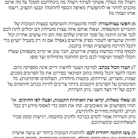
רוצה? מה בעלך/ אשתך לעתיד רוצה? מה ביכולתכם לממן? על מה אתם
מוכנים לוותר או להתפשר? מאיפה הכסף לחתונה? קבעו תקציב, רשמו
אותו ועמדו בו!
6)
חפשו עצות/עזרה
: למדו מהטעויות והשתמשו בעצות הטובות של
החברים והמשפחה. שאלו אותם איזה עצות מועילות הם יכולים לתת לכם
לגבי ארגון חתונה על סמך הניסיון שלהם ומה הם היו עושים אחרת.יכול
להיות שתעדיפו לשכור מפיק אירועים (אפילו אם זה רק בשביל ייעוץ) כדי
לקבל הדרכה מקצועית ועזרה בתכנון.
לבסוף בחרו במישהו (מפיק אירועים, חבר טוב או קרוב משפחה) שעליו
תוכלו לסמוך ושיעזור לכם ביום החתונה מתחילתו ועד סופו.
7)
תעדו הכול בכתב
: למרבה הצער לחיצת ידיים אינה מספיקה כיום.
חובה לתעד הכול בחוזה כתוב המתאר בפירוט את כל הפרטים (זמנים,
שמות, מוצרים, שירותים, בקשות מיוחדות, תשלומים ופיקדונות). כל
הסיכומים על הפרטים הקטנים ביותר צריכים להיות בכתב וחתומים על
ידכם ועל ידי הצד השני- נותן השירות.
8)
שאלו שאלות, קראו את האותיות הקטנות, ופעלו לפי החוקים
: אל
תהיו מופתעים או מאוכזבים- קחו את הזמן כדי לאסוף מידע רב ככל
הניתן, להשוות מחירים ולהתייעץ.
נותן השירות אמור לקדם בברכה ולהגיב בחוכמה, רגישות ובזמן סביר
לשאלותיכם ובקשותיכם.
9)
עשו חתונה ייחודית לכם
: לחתונות הטובות ביותר יש נגיעה אישית