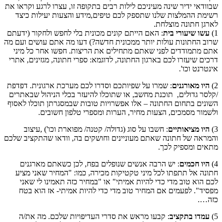
שבוודאי ידיר שינה מעיניכם לילות רבים בתקופה זו, עצרו לרגע וקראו את
רשימת ההמלצות שלנו שתספק לכם טיפים,מידע והצעות יעילות כיצד
לארגן חתונה מוצלחת.
1)
עשו שיעורי בית
: האם הייתם קונים מכונית בלי לחפש ולחקור (ידעתם
שרוב החתונות עולות יותר ממכונית חדשה?) דעו מה אתם עושים ועם מה
אתם מתמודדים לפני שאתם מתחילים את הריצות. חפשו אחר כל מיני
דרכים שיעזרו לכם בארגון החתונה, לדוגמא: ספרי חתונה, מגזינים, אתרי
אינטרנט וכו'.
2)
היו מאורגנים
: שמרו על שפיותכם וסדרו לכם מערכת ארגונית. דפדפת
/קלסר גדולים, תוכנת מחשב, או שתוכלו להיעזר בכלי הניהול שבאתרים
השונים בתחום החתונה – אלו אפשרויות טובות שבמסגרתן תוכלו לאסוף
ולשמור מסמכים, הצעות מחיר, הערות ומספרי טלפון חשובים.
3)
היו מציאותיים
: חשבו על סוג (גדולה/ קטנה/ מפוארת וכו') ,עיצוב
והמראה של חתונה שאתם מעוניינים וחושקים בה, וודאו שהתקציב שלכם
מתאים ומספיק לכך.
4)
היו חכמים
: יש הרבה אנשים שנופלים בפח, לכן כשאתם מארגנים
חתונה אל תתפתו לכל מיני טקטיקות מכירה, כמו: "המחיר שאני מציע
לכם הוא טוב מדי כדי להיות אמיתי" או "במחיר כזה תאמינו לי שאני
מפסיד". לפעמים אם המחיר טוב מדי כדי להיות אמיתי- אז הוא בטח
כזה….
5)
עמדו בתקציב
: קבעו מראש את סדרי העדיפויות שלכם. מה את/ה