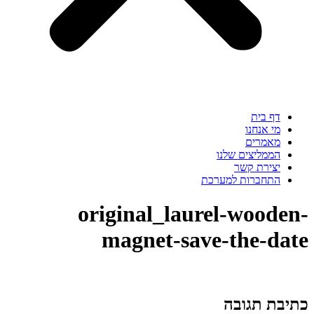
דף בית
מי אנחנו
מאמרים
הממליצים שלנו
יצירת קשר
התחברות למערכת
original_laurel-wooden-
magnet-save-the-date
כתיבת תגובה