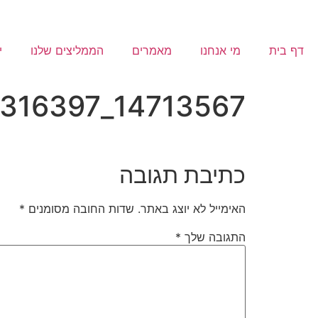
דף בית
מי אנחנו
מאמרים
הממליצים שלנו
י
14713567_525472374316397_965271389811573660_n
כתיבת תגובה
האימייל לא יוצג באתר.
שדות החובה מסומנים
*
התגובה שלך
*