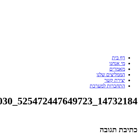
דף בית
מי אנחנו
מאמרים
הממליצים שלנו
יצירת קשר
התחברות למערכת
14732184_525472447649723_8851350140248852030_n
כתיבת תגובה