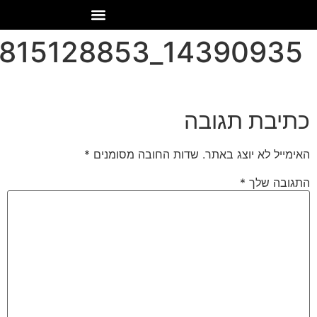
14390935_517347815128853_4676082649063081177_n
כתיבת תגובה
האימייל לא יוצג באתר.
שדות החובה מסומנים
*
התגובה שלך
*