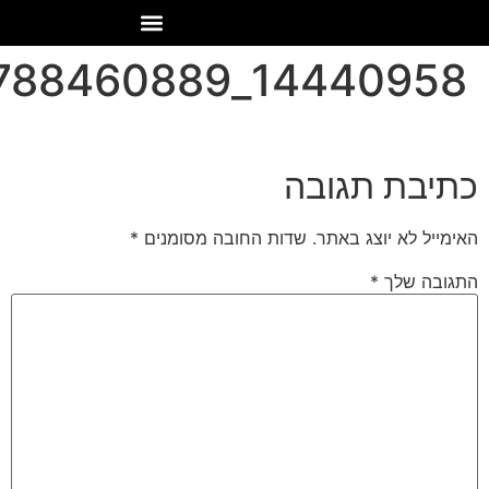
14440958_517360788460889_403488236782813524_n
כתיבת תגובה
האימייל לא יוצג באתר.
שדות החובה מסומנים
*
התגובה שלך
*