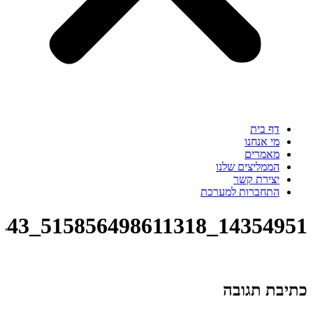
דף בית
מי אנחנו
מאמרים
הממליצים שלנו
יצירת קשר
התחברות למערכת
14354951_515856498611318_8239949258554140443_n
כתיבת תגובה