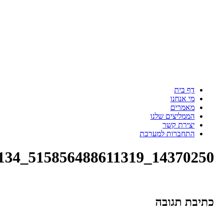
דף בית
מי אנחנו
מאמרים
הממליצים שלנו
יצירת קשר
התחברות למערכת
14370250_515856488611319_7212779594583439134_n
כתיבת תגובה