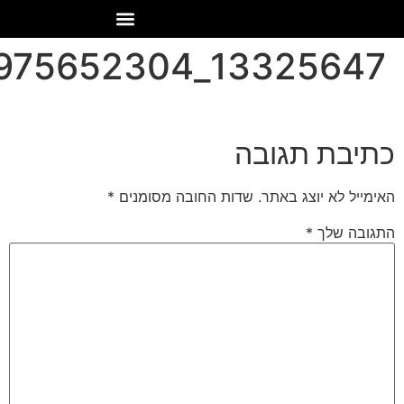
13325647_478779975652304_128191516496360532_n
כתיבת תגובה
האימייל לא יוצג באתר.
שדות החובה מסומנים
*
התגובה שלך
*