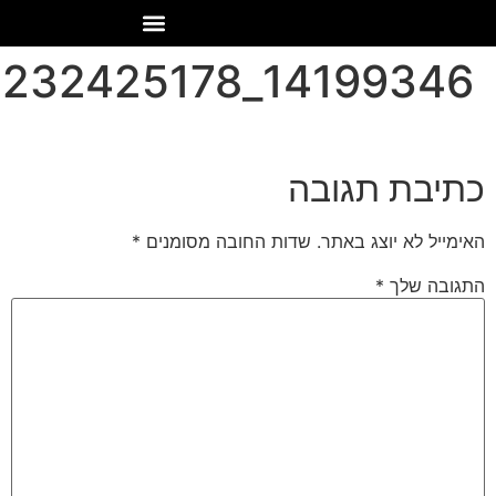
14199346_511051232425178_4688122830824467688_n
כתיבת תגובה
האימייל לא יוצג באתר.
שדות החובה מסומנים
*
התגובה שלך
*