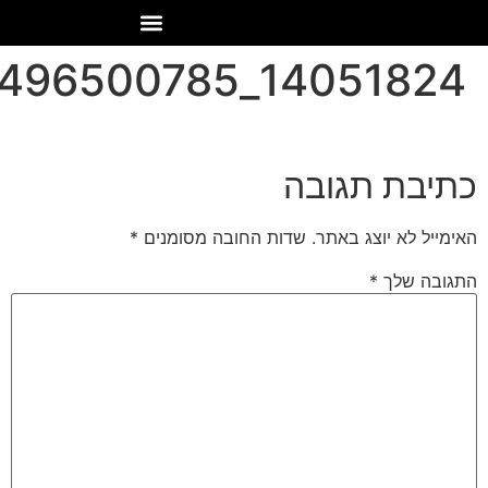
14051824_503628496500785_4025419143949965218_n
כתיבת תגובה
האימייל לא יוצג באתר.
שדות החובה מסומנים
*
התגובה שלך
*