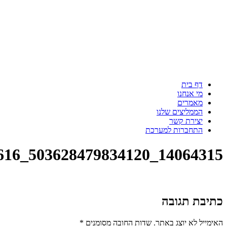
דף בית
מי אנחנו
מאמרים
הממליצים שלנו
יצירת קשר
התחברות למערכת
14064315_503628479834120_5589546922280539616_n
כתיבת תגובה
האימייל לא יוצג באתר.
שדות החובה מסומנים
*