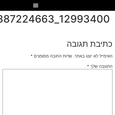
12993400_463056387224663_4660506749789787037_n
כתיבת תגובה
האימייל לא יוצג באתר.
שדות החובה מסומנים
*
התגובה שלך
*