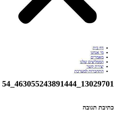
דף בית
מי אנחנו
מאמרים
הממליצים שלנו
יצירת קשר
התחברות למערכת
13029701_463055243891444_1064518997283108954_o
כתיבת תגובה